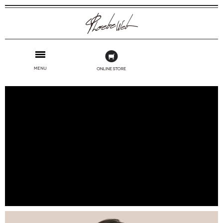
Phoebe Web
MENU
ONLINE
Instagram
STORE