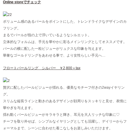
Online storeでチェック
ボリューム感のあるパールをポイントにした、トレンドライクなデザインのカ
フリング。
まるでパールが指の上で浮いているようなシルエット。
立体的なフォルムは、手元を華やかに彩るメインリングとしてオススメです。
パールの横に配した一粒ビジューがリュクスな印象を与えます。
華奢なゴールドリングをあわせる事で、より女性らしい手元へ…
フロートパールリング シルバー ￥2,800＋tax
贅沢に配したパールビジューが揺れる、優美なモチーフ付きの2wayイヤリン
グ。
スリムな縦長ラインと動きのあるデザインが顔周りをスッキリと見せ、表情に
華やぎを与えます。
揺れ動くパールビジューがキラキラと輝き、耳元を大人リッチな印象に♡
チーフを取り外せば、シンプルなイヤリングとしても活躍し、デイリーからフ
ォーマルまで、シーンに合わせた着こなしをお楽しみいただけます。