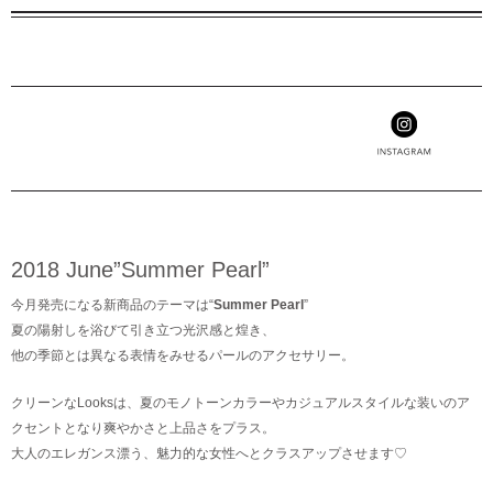
Phoebe Web
MENU
ONLINE
Instagram
STORE
2018 June”Summer Pearl”
今月発売になる新商品のテーマは“
Summer Pearl
”
夏の陽射しを浴びて引き立つ光沢感と煌き、
他の季節とは異なる表情をみせるパールのアクセサリー。
クリーンなLooksは、夏のモノトーンカラーやカジュアルスタイルな装いのア
クセントとなり爽やかさと上品さをプラス。
大人のエレガンス漂う、魅力的な女性へとクラスアップさせます♡