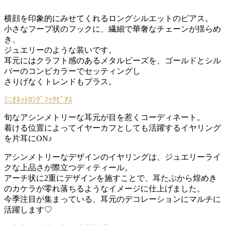
横顔を印象的にみせてくれるロングシルエットのピアス。
小さなフープ状のフックに、繊細で華奢なチェーンが揺らめ
き、
ジュエリーのような装いです。
耳元にはクラフト感のあるメタルビーズを、ゴールドとシル
バーのコンビカラーでセッティングし
さりげなくトレンドもプラス。
ﾐﾆｵﾈｯﾄﾛﾝｸﾞﾌｯｸﾋﾟｱｽ
旬なアシンメトリーな耳元が目を惹くコーディネート。
着ける位置によってイヤーカフとしても活躍するイヤリング
を片耳にON♪
アシンメトリーなデザインのイヤリングは、ジュエリーライ
クな上品さが際立つディティール。
アーチ状に2重にデザインを施すことで、耳たぶから煌めき
のカケラが零れ落ちるようなイメージに仕上げました。
今季注目が集まっている、耳元のデコレーションにマルチに
活躍します♡