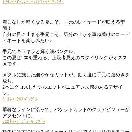
ﾄﾜｲﾗｲﾄｱｼﾝﾒﾄﾘｰﾗｲﾄﾌｨｯﾄｲﾔﾘﾝｸﾞ
着こなしが軽くなる夏こそ、手元のレイヤードが映える季
節！
自分の目に止まる手元こそ、気分の上がる重ね着けのコーデ
ィネートを楽しみたい♪
手元でキラキラと輝く細バングル。
この夏は2本を重ねる、上級者見えのスタイリングがオスス
メです。
メタルに施した細やかなカットが、動く度に手元に煌めきを
放ち、
2本にクロスしたシルエットがニュアンス感のあるデザイ
ン。
ﾐﾆｵﾈｯﾄｸﾛｽﾊﾞﾝｸﾞﾙ
華奢なラインに沿って、バケットカットのクリアビジューが
アクセントに。
ﾐﾆｵﾈｯﾄﾋﾞｼﾞｭｰﾊﾞﾝｸﾞﾙ
指先には主役になるボリュームリングでメリハリのあるコー