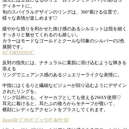
ディネートに。
旬のスパイラルデザインのリングは、360°着ける位置で、
様々な表情が楽しめます♡
緩やかな捻りを利かせた抜け感のあるシルエットは指を細く
すっきりと魅せてくれるのも嬉しい。
カラーはモードなゴールドとクールな印象のシルバーの2色
展開です。
ｽﾊﾟｲﾗﾙﾂｲｽﾄﾘﾝｸﾞ
反対の指先には、ナチュラルに素肌に溶け込むような輝きを
添える
リングでニュアンス感のあるジュエリーライクな表情に。
中指にはくるりと繊細なビジューが回り込むようにデザイン
されたリングを。
リング以外にも、イヤーカフとしても使える2WAY使用♡
耳元に着けると、耳たぶの後ろからモチーフが覗いて、
横顔にレディなアクセントをプラスしてくれます。
2wayｽﾛｰﾌﾟﾗｲﾝﾋﾞｼﾞｭｰﾘﾝｸﾞ&ｲﾔｰｶﾌ