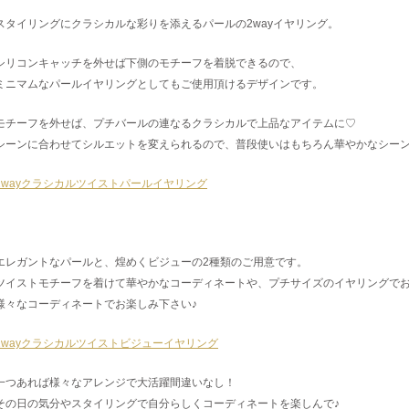
スタイリングにクラシカルな彩りを添えるパールの2wayイヤリング。
シリコンキャッチを外せば下側のモチーフを着脱できるので、
ミニマムなパールイヤリングとしてもご使用頂けるデザインです。
モチーフを外せば、プチバールの連なるクラシカルで上品なアイテムに♡
シーンに合わせてシルエットを変えられるので、普段使いはもちろん華やかなシー
2wayクラシカルツイストパールイヤリング
エレガントなパールと、煌めくビジューの2種類のご用意です。
ツイストモチーフを着けて華やかなコーディネートや、プチサイズのイヤリングで
様々なコーディネートでお楽しみ下さい♪
2wayクラシカルツイストビジューイヤリング
一つあれば様々なアレンジで大活躍間違いなし！
その日の気分やスタイリングで自分らしくコーディネートを楽しんで♪