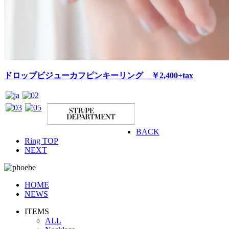
ドロップビジューカフピンキーリング ￥2,400+tax
BACK
Ring TOP
NEXT
HOME
NEWS
ITEMS
ALL