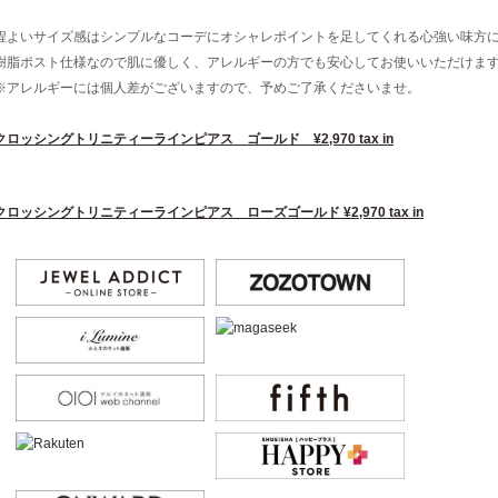
程よいサイズ感はシンプルなコーデにオシャレポイントを足してくれる心強い味方に
樹脂ポスト仕様なので肌に優しく、アレルギーの方でも安心してお使いいただけま
※アレルギーには個人差がございますので、予めご了承くださいませ。
クロッシングトリニティーラインピアス ゴールド ¥2,970 tax in
クロッシングトリニティーラインピアス ローズゴールド ¥2,970 tax in