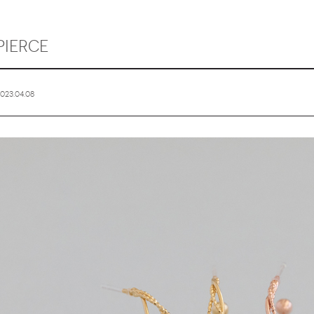
Pierce
023.04.08