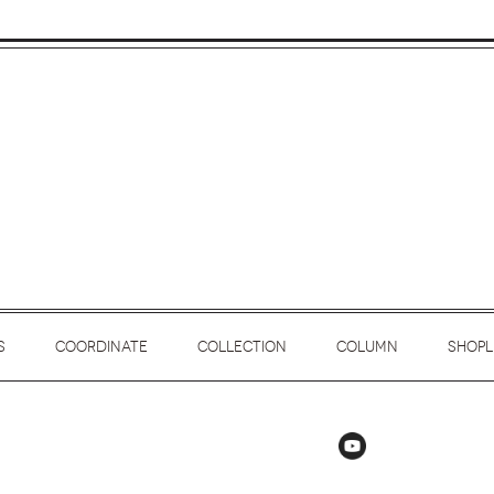
Phoebe Web
S
COORDINATE
COLLECTION
COLUMN
SHOPL
Instagram