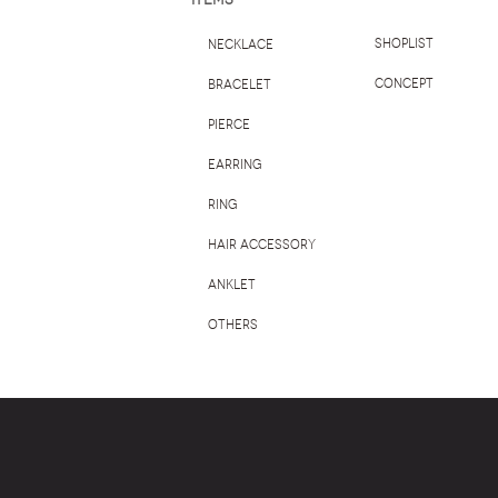
SHOPLIST
Necklace
CONCEPT
Bracelet
Pierce
Earring
Ring
Hair accessory
Anklet
Others